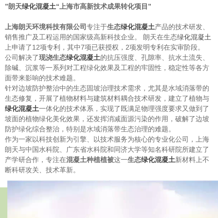
”
朗天
绿化混凝土
“
上海市高新技术成果转化项目
”
上海朗天环境科技有限公司
专注于
生态
绿化混凝土
产品的技术研发、
销售推广及工程运用的国家级高新科技企业。 朗天在生态
绿化混凝土
上申请了12项专利，其中7项已获授权，2项发明专利在实审阶段。
公司解决了
现浇生态
绿化混凝土
的抗压强度、孔隙率、抗水土流失、
除碱、沉浆等一系列对工程绿化效果及工程的牢固性，稳定性等各方
面带来影响的技术难题。
针对边坡防护整治中的生态固坡治理技术需求，尤其是水域消落带的
生态修复，开展了植物材料与建筑材料耦合技术研发，建立了植物与
绿化混凝土
一体化的技术体系，实现了既满足物理强度要求又做到了
坡面的植物绿化美化效果，还发挥消减面源污染的作用，破解了边坡
防护绿化综合整治，特别是水域消落带生态治理的难题。
作为一家以科技创新为引擎、以技术服务为核心的专业化公司，上海
朗天与中国水科院、广东省水科院和同济大学等知名科研院所建立了
产学研合作，专注在
混凝土种植植被
这一
生态
绿化混凝土
新材料上不
断科研攻关、技术革新。