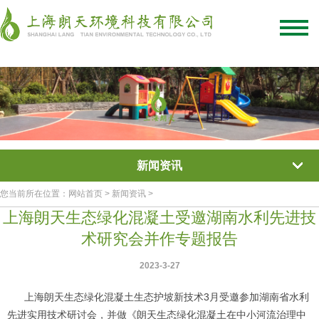
绿化混凝土
彩色混凝土
植被混凝土
植生混凝土
透水混凝土
生态混凝土添加剂
网站首页
/
关于我们
/
联系我们
新闻资讯
您当前所在位置：网站首页 > 新闻资讯 >
上海朗天生态绿化混凝土受邀湖南水利先进技
术研究会并作专题报告
2023-3-27
上海朗天生态
绿化混凝土
生态护坡
新技术3月受邀参加湖南省水利
先进实用技术研讨会，并做《朗天
生态绿化混凝土
在中小河流治理中