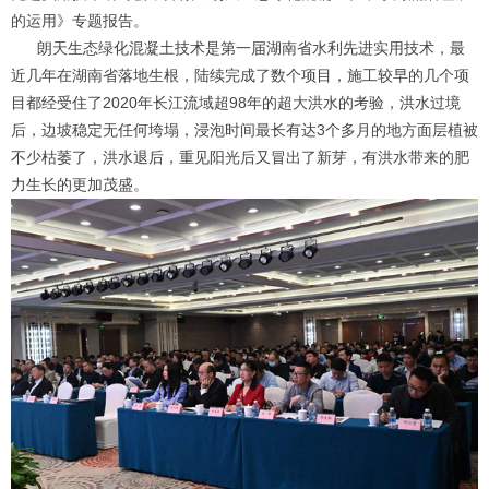
的运用》专题报告。
朗天生态
绿化混凝土
技术是第一届湖南省水利先进实用技术，最
近几年在湖南省落地生根，陆续完成了数个项目，施工较早的几个项
目都经受住了2020年长江流域超98年的超大洪水的考验，洪水过境
后，边坡稳定无任何垮塌，浸泡时间最长有达3个多月的地方面层植被
不少枯萎了，洪水退后，重见阳光后又冒出了新芽，有洪水带来的肥
力生长的更加茂盛。