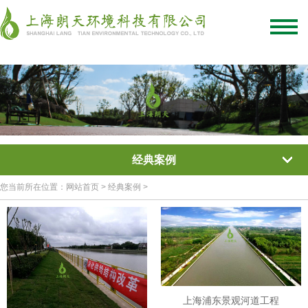
绿化混凝土
彩色混凝土
植被混凝土
植生混凝土
透水混凝土
生态混凝土添加剂
网站首页
/
关于我们
/
联系我们
经典案例
您当前所在位置：网站首页 > 经典案例 >
上海浦东景观河道工程