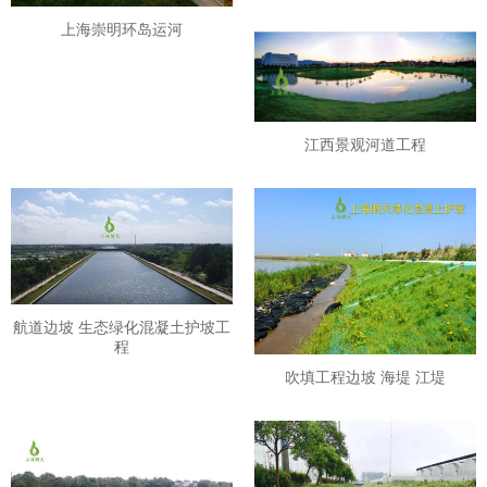
上海崇明环岛运河
江西景观河道工程
航道边坡 生态绿化混凝土护坡工
程
吹填工程边坡 海堤 江堤