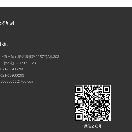
土添加剂
我们
上海市浦东新区康桥路1157号3栋303
徐小姐 13761611237
21-60936290
21-60936293
56509112@qq.com
微信公众号